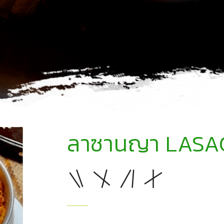
ลาซานญา LAS