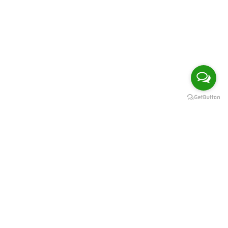
ปรึกษาหมอเปิ้ล