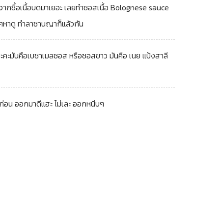
กิดจากซื้อเนื้อบดมาเยอะ เลยทำซอสเนื้อ Bolognese sauce
องๆหาดู ทำลาซานญาก็แล้วกัน
ะคะมันคือเบชาเมลซอส หรือซอสขาว มันคือ เนย แป้งสาลี
ก่อน ออกมาดีแฮะ ไม่เละ ออกหนึบๆ