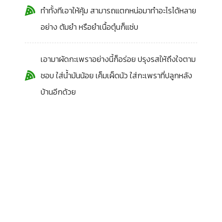
ทำทั้งทีเอาให้คุ้ม สามารถแตกหน่อมาทำอะไรได้หลาย
อย่าง ต้มยำ หรือยำเนื้อตุ๋นก็แซ่บ
เอามาผัดกะเพราอย่างนี้ก็อร่อย ปรุงรสให้ถึงใจตาม
ชอบ ใส่น้ำมันน้อย เค็มเผ็ดนัว ใส่กะเพราที่ปลูกหลัง
บ้านอีกด้วย