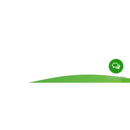
Dr. Thidanan rattanatam
จักษุแพทย์ผู้เชี่ยวชาญเฉพาะทางด้านกระจกตาและการ
แก้ไขสายตาด้วยเลเซอร์เเละเลนส์เสริม ICL