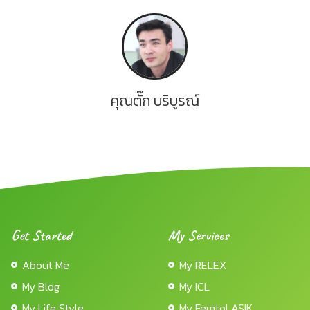
คุณตั๊ก บริบูรณ์
Get Started
My Services
About Me
My RELEX
My Blog
My ICL
My Life Style
My FemtoLASIK