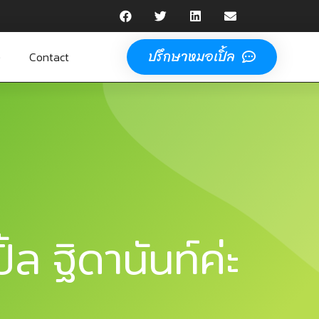
ปรึกษาหมอเปิ้ล
e
Contact
้ล ฐิดานันท์ค่ะ