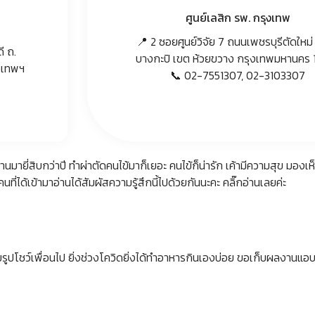
ศูนย์เลสิก รพ. กรุงเทพ
📍 2 ซอยศูนย์วิจัย 7 ถนนเพชรบุรีตัดใหม
ี ถ.
บางกะปิ เขต ห้วยขวาง กรุงเทพมหานคร 
งเทพฯ
📞 02-7551307, 02-3103307
นมายี่สิบกว่าปี ทำผ่าตัดคนไข้มาก็เยอะ คนไข้ก็น่ารัก เค้ามีความสุข มองเห
ได้เข้ามาอ่านได้สัมผัสความรู้สึกนี้ไปด้วยกันนะคะ คลิ๊กอ่านเลยค่ะ
รูปโชว์เพื่อนไป ยิ่งช่วงโควิดยิ่งได้ทำอาหารกินเองบ่อย ขอเก็บผลงานแอบไว