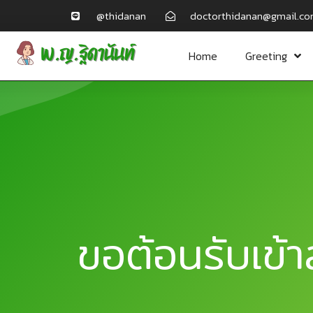
@thidanan
doctorthidanan@​gmail​.c
Home
Greeting
ขอต้อนรับเข้าส